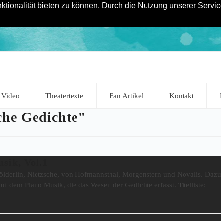
tionalität bieten zu können. Durch die Nutzung unserer Service
Video
Theatertexte
Fan Artikel
Kontakt
che Gedichte"
sik, Vol.1
 Hölderlin, Nietzsche, von Hofmannsthal, Morgenstern und Novalis. Daz
f dem Piano Musik, die das Wesen der Gedichte erfasst. Titelliste: