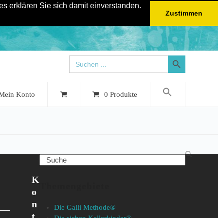
s erklären Sie sich damit einverstanden.
Zustimmen
Search Button
Search
for:
0 Produkte
Mein Konto
Search
u
K
Themengebiete
o
n
Die Galli Methode®
t
Die sieben Kellerkinder®