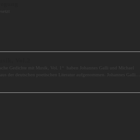
wegung
setzt
sik, Vol.2
ische Gedichte mit Musik, Vol. 1“ haben Johannes Galli und Michael
us der deutschen poetischen Literatur aufgenommen. Johannes Galli