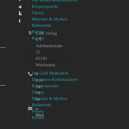
a
Körpersprache
k
Clown
Märchen & Mythen
t
Belletristik
Poesie
Galli Verlag
Kinder
e.V.
Adelheidstraße
21
Produkte nach
65185
Themengebieten
Wiesbaden
…
Die Galli Methode®
0
Die sieben Kellerkinder®
611-
Körpersprache
341
Clown
78
Märchen & Mythen
94
Belletristik
e-
Poesie
Mail
Kinder