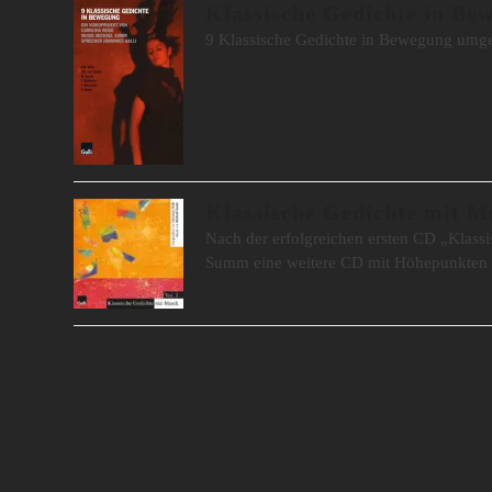
Klassische Gedichte in Be
9 Klassische Gedichte in Bewegung umge
Klassische Gedichte mit Mu
Nach der erfolgreichen ersten CD „Klass
Summ eine weitere CD mit Höhepunkten a